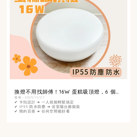
換燈不用找師傅！16W 蛋糕吸頂燈，6 個步
驟就安裝完成
發佈：2025/11/27
✔ 卡扣設計 ➜ 一人就能輕鬆搞定
✔ IP55 防水防塵 ➜ 浴室陽台都能裝
✔ 簡約百搭 ➜ 任何空間都好看