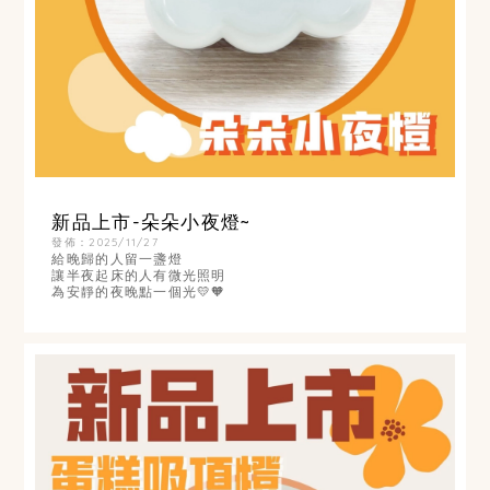
新品上市-朵朵小夜燈~
發佈：2025/11/27
給晚歸的人留一盞燈
讓半夜起床的人有微光照明
為安靜的夜晚點一個光💛🧡