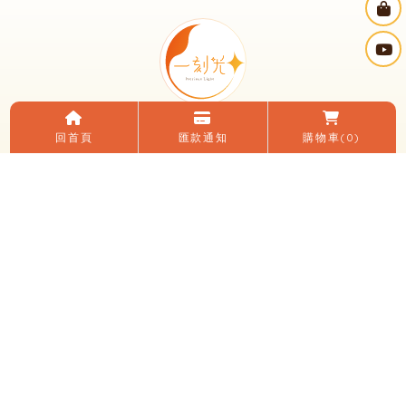
回首頁
匯款通知
購物車
(0)
電話：(04)2482-0152
LINE ID：＠195zfvlq
信箱：yikeguang58@gmail.com
地址：台中市大里區國光路二段248號
臉書：一刻光燈飾
LINE 加入好友
關於我們
電子目錄
線上購物
購買須知
優惠活動
燈光知識