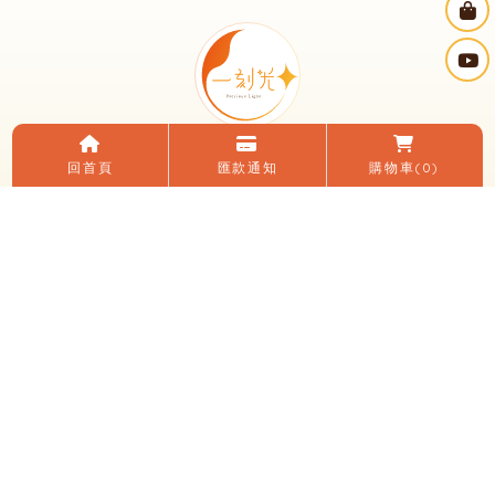
回首頁
匯款通知
購物車
(0)
電話：(04)2482-0152
LINE ID：＠195zfvlq
信箱：yikeguang58@gmail.com
地址：台中市大里區國光路二段248號
臉書：一刻光燈飾
LINE 加入好友
關於我們
電子目錄
線上購物
購買須知
優惠活動
燈光知識