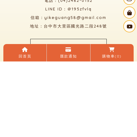
電話：(04)2482-0152
LINE ID：＠195zfvlq
信箱：yikeguang58@gmail.com
地址：台中市大里區國光路二段248號
臉書：一刻光燈飾
回首頁
匯款通知
購物車
(0)
LINE 加入好友
關於我們
電子目錄
線上購物
購買須知
優惠活動
燈光知識
聯絡我們
燈飾店
燈具店
台中燈飾店
台中燈具店
大里燈飾店
大里燈具店
太平燈飾店
Designed by
揚京快客
Copyright © 2026
隱私權政策
網站使用條款
..
累積人氣: 133911