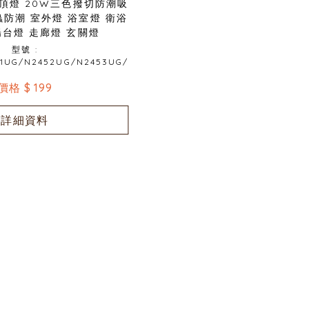
吸頂燈 20W三色撥切防潮吸
蟲防潮 室外燈 浴室燈 衛浴
陽台燈 走廊燈 玄關燈
型號 :
1UG/N2452UG/N2453UG/
價格 $ 199
詳細資料