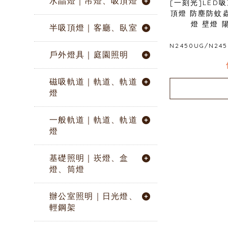
水晶燈｜吊燈、吸頂燈
[一刻光]LED
頂燈 防塵防蚊
燈 壁燈 
半吸頂燈｜客廳、臥室
N2450UG/N245
戶外燈具｜庭園照明
磁吸軌道｜軌道、軌道
燈
一般軌道｜軌道、軌道
燈
基礎照明｜崁燈、盒
燈、筒燈
辦公室照明｜日光燈、
輕鋼架