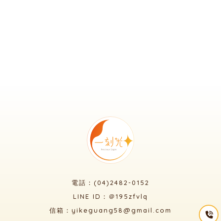
電話：(04)2482-0152
LINE ID：＠195zfvlq
信箱：yikeguang58@gmail.com