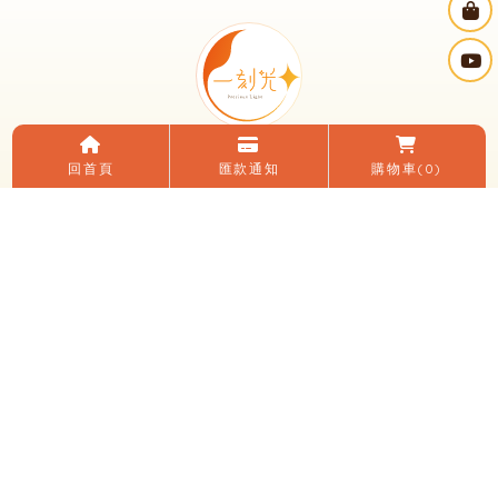
回首頁
匯款通知
購物車
(0)
電話：(04)2482-0152
LINE ID：＠195zfvlq
信箱：yikeguang58@gmail.com
地址：台中市大里區國光路二段248號
臉書：一刻光燈飾
LINE 加入好友
關於我們
電子目錄
線上購物
購買須知
優惠活動
燈光知識