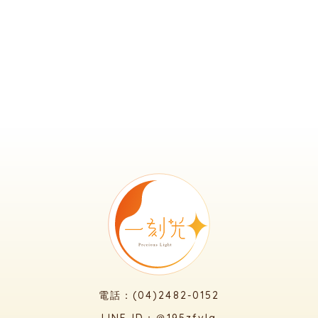
電話：(04)2482-0152
LINE ID：＠195zfvlq