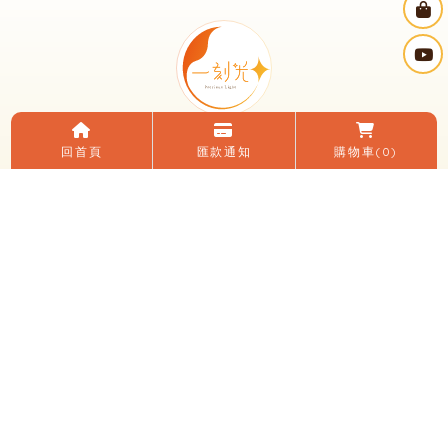
回首頁
匯款通知
購物車
(0)
電話：(04)2482-0152
LINE ID：＠195zfvlq
信箱：yikeguang58@gmail.com
地址：台中市大里區國光路二段248號
臉書：一刻光燈飾
LINE 加入好友
關於我們
電子目錄
線上購物
購買須知
優惠活動
燈光知識