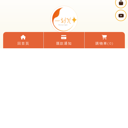
回首頁
匯款通知
購物車
(0)
電話：(04)2482-0152
LINE ID：＠195zfvlq
信箱：yikeguang58@gmail.com
地址：台中市大里區國光路二段248號
臉書：一刻光燈飾
LINE 加入好友
關於我們
電子目錄
線上購物
購買須知
優惠活動
燈光知識