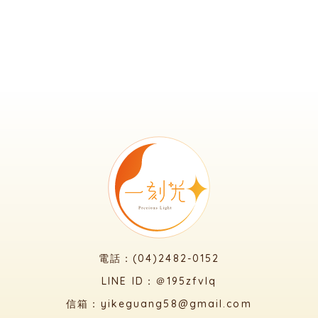
電話：(04)2482-0152
LINE ID：＠195zfvlq
信箱：yikeguang58@gmail.com