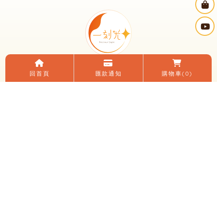
回首頁
匯款通知
購物車
(0)
電話：(04)2482-0152
LINE ID：＠195zfvlq
信箱：yikeguang58@gmail.com
地址：台中市大里區國光路二段248號
臉書：一刻光燈飾
LINE 加入好友
關於我們
電子目錄
線上購物
購買須知
優惠活動
燈光知識