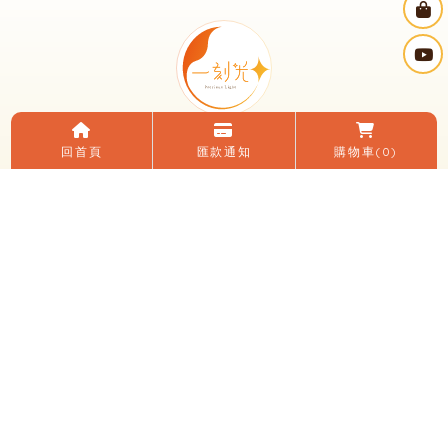
回首頁
匯款通知
購物車
(0)
電話：(04)2482-0152
LINE ID：＠195zfvlq
信箱：yikeguang58@gmail.com
地址：台中市大里區國光路二段248號
臉書：一刻光燈飾
LINE 加入好友
關於我們
電子目錄
線上購物
購買須知
優惠活動
燈光知識