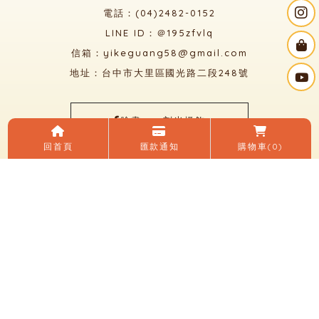
電話：(04)2482-0152
LINE ID：＠195zfvlq
信箱：yikeguang58@gmail.com
地址：台中市大里區國光路二段248號
臉書：一刻光燈飾
回首頁
匯款通知
購物車
(0)
LINE 加入好友
關於我們
電子目錄
線上購物
購買須知
優惠活動
燈光知識
聯絡我們
燈飾店
燈具店
台中燈飾店
台中燈具店
大里燈飾店
大里燈具店
太平燈飾店
Designed by
揚京快客
Copyright © 2026
隱私權政策
網站使用條款
..
累積人氣: 133816