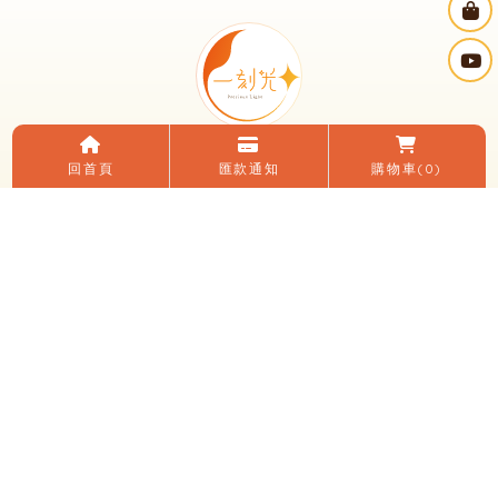
回首頁
匯款通知
購物車
(0)
電話：(04)2482-0152
LINE ID：＠195zfvlq
信箱：yikeguang58@gmail.com
地址：台中市大里區國光路二段248號
臉書：一刻光燈飾
LINE 加入好友
關於我們
電子目錄
線上購物
購買須知
優惠活動
燈光知識