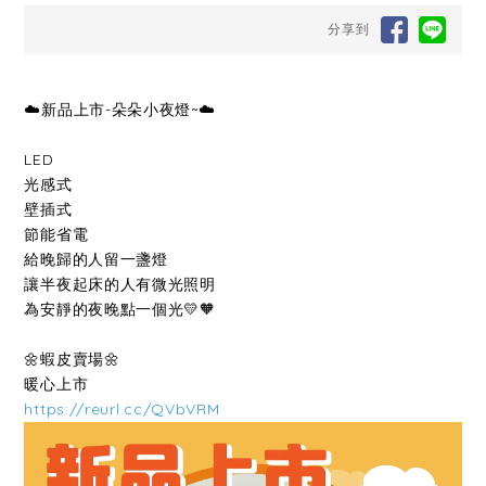
分享到
☁️新品上市-朵朵小夜燈~☁️
LED
光感式
壁插式
節能省電
給晚歸的人留一盞燈
讓半夜起床的人有微光照明
為安靜的夜晚點一個光💛🧡
🌼蝦皮賣場🌼
暖心上市
https://reurl.cc/QVbVRM