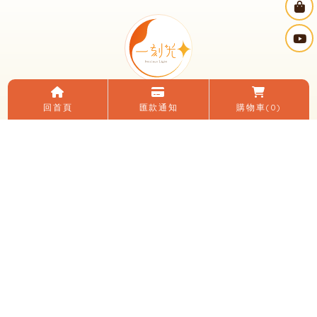
回首頁
匯款通知
購物車
(0)
電話：(04)2482-0152
LINE ID：＠195zfvlq
信箱：yikeguang58@gmail.com
地址：台中市大里區國光路二段248號
臉書：一刻光燈飾
LINE 加入好友
關於我們
電子目錄
線上購物
購買須知
優惠活動
燈光知識