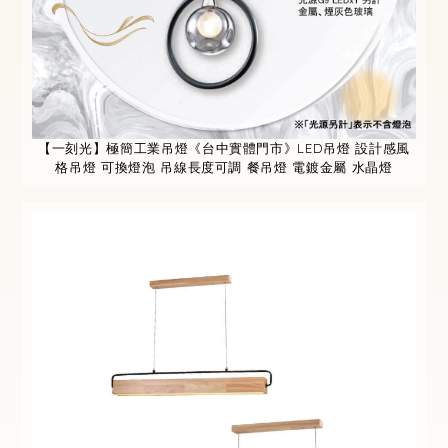
【一刻光】極簡工業吊燈《台中實體門市》LED吊燈 設計感風
格吊燈 可換燈泡 吊線長度可調 餐吊燈 電鍍金屬 水晶燈