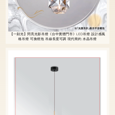
【一刻光】閃亮光影吊燈《台中實體門市》LED吊燈 設計感風
格吊燈 可換燈泡 吊線長度可調 現代簡約 水晶吊燈