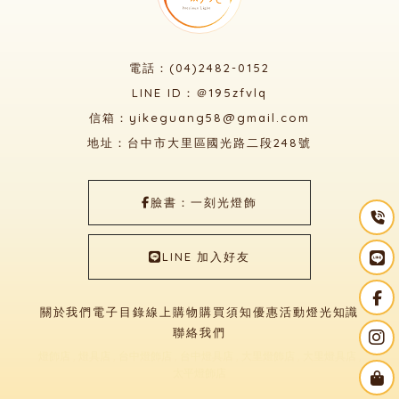
電話：(04)2482-0152
LINE ID：＠195zfvlq
信箱：yikeguang58@gmail.com
地址：台中市大里區國光路二段248號
臉書：一刻光燈飾
LINE 加入好友
關於我們
電子目錄
線上購物
購買須知
優惠活動
燈光知識
聯絡我們
燈飾店
燈具店
台中燈飾店
台中燈具店
大里燈飾店
大里燈具店
太平燈飾店