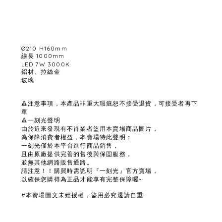
Ø210 H160mm
線長 1000mm
LED 7W 3000K
鋁材、拉絲金
玻璃
🔺注意事項，本產品非重大瑕疵恕不接受退貨，可接受者再下
單
🔺一刻光聲明
由於近來發現有不肖業者盜用本賣場商品圖片，
為保障消費者權益，本賣場特此聲明：
一刻光僅於本平台進行商品銷售，
且由原廠提供完善的售後與保固服務，
並無其他網路販售通路。
請注意！！購買時需認明『一刻光』官方賣場，
以確保您購得為正品才能享有完整保障喔~
#本賣場圖文未經授權，盜用必究還請自重!