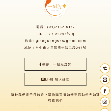
電話：(04)2482-0152
LINE ID：＠195zfvlq
信箱：yikeguang58@gmail.com
地址：台中市大里區國光路二段248號
臉書：一刻光燈飾
LINE 加入好友
關於我們
電子目錄
線上購物
購買須知
優惠活動
燈光知識
聯絡我們
燈飾店
燈具店
台中燈飾店
台中燈具店
大里燈飾店
大里燈具店