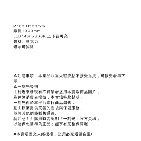
Ø500 H500mm
線長 1000mm
LED 14W 3000K 上下皆可亮
鋼材、壓克力
燈罩可昇降
🔺注意事項，本產品非重大瑕疵恕不接受退貨，可接受者再下
單
🔺一刻光聲明
由於近來發現有不肖業者盜用本賣場商品圖片，
為保障消費者權益，本賣場特此聲明：
一刻光僅於本平台進行商品銷售，
且由原廠提供完善的售後與保固服務，
並無其他網路販售通路。
請注意！！購買時需認明『一刻光』官方賣場，
以確保您購得為正品才能享有完整保障喔~
#本賣場圖文未經授權，盜用必究還請自重!